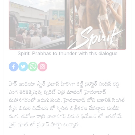
Spirit: Prabhas to thunder with this dialogue
పాన్ ఇండియా స్టార్ ప్రభాస్ హీరోగా కల్ట్ డైరెక్టర్ సందీప్ రెడ్డి
వంగ తెరకెక్కిస్తున్న స్పిరిట్ చిత్ర షూటింగ్ హైదరాబాద్
మహానగరంలో జరుగుతుంది. హైదరాబాద్ లోని ఐకానిక్ సింగిల్
స్క్రీన్ విమల్ థియేటర్ లో స్పిరిట్ చిత్రీకరణ చేపట్టారు సందీప్
వంగ. ఈరోజు రాత్రి బాలానగర్ విమల్ థియేటర్ లో జగబోయే
నైట్ షూట్ లో ప్రభాస్ పాల్గొంటున్నారు.