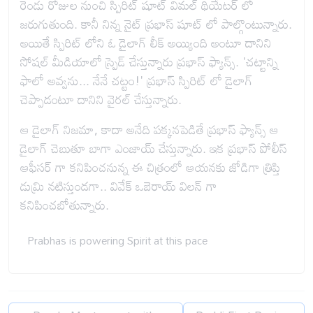
రెండు రోజుల నుంచి స్పిరిట్ షూట్ విమల్ థియేటర్ లో
జరుగుతుంది. కానీ నిన్న నైట్ ప్రభాస్ షూట్ లో పాల్గొంటున్నారు.
అయితే స్పిరిట్ లోని ఓ డైలాగ్ లీక్ అయ్యింది అంటూ దానిని
సోషల్ మీడియాలో స్ప్రెడ్ చేస్తున్నారు ప్రభాస్ ఫ్యాన్స్. 'చట్టాన్ని
ఫాలో అవ్వను... నేనే చట్టం!' ప్రభాస్ స్పిరిట్ లో డైలాగ్
చెప్పాడంటూ దానిని వైరల్ చేస్తున్నారు.
ఆ డైలాగ్ నిజమా, కాదా అనేది పక్కనపెడితే ప్రభాస్ ఫ్యాన్స్ ఆ
డైలాగ్ చెబుతూ బాగా ఎంజాయ్ చేస్తున్నారు. ఇక ప్రభాస్ పోలీస్
ఆఫీసర్ గా కనిపించనున్న ఈ చిత్రంలో ఆయనకు జోడిగా త్రిప్తి
డుమ్రి నటిస్తుండగా.. వివేక్ ఒబెరాయ్ విలన్ గా
కనిపించబోతున్నారు.
Prabhas is powering Spirit at this pace