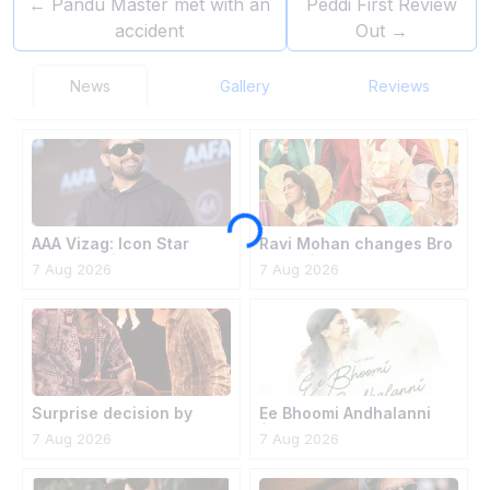
←
Pandu Master met with an
Peddi First Review
accident
Out
→
News
Gallery
Reviews
AAA Vizag: Icon Star
Ravi Mohan changes Bro
extra cautious
Code title
7 Aug 2026
7 Aug 2026
Surprise decision by
Ee Bhoomi Andhalanni
Anakapalli
from Makutam released
7 Aug 2026
7 Aug 2026